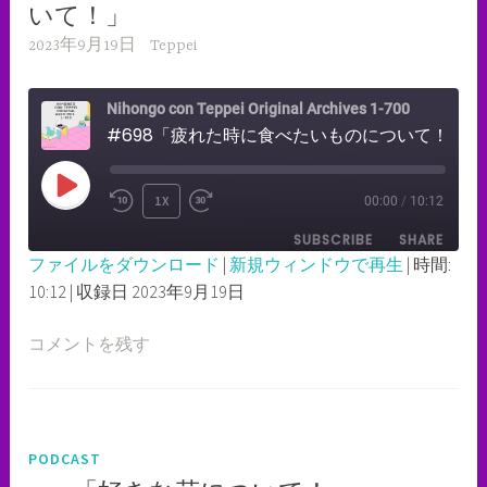
いて！」
2023年9月19日
Teppei
Nihongo con Teppei Original Archives 1-700
#698「疲れた時に食べたいものについて！」
PLAY
1X
00:00
/
10:12
REWIND
FAST
EPISODE
SUBSCRIBE
SHARE
10
FORWARD
ファイルをダウンロード
|
新規ウィンドウで再生
|
時間:
SECONDS
30
10:12
|
収録日 2023年9月19日
SHARE
RSS FEED
SECONDS
LINK
コメントを残す
EMBED
PODCAST