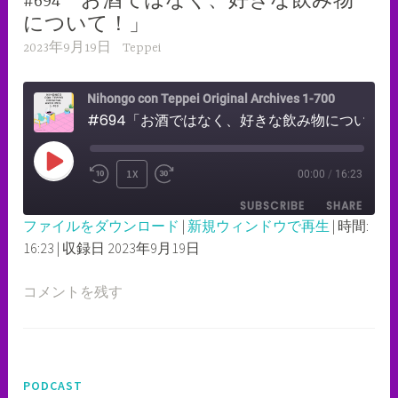
#694「お酒ではなく、好きな飲み物
について！」
2023年9月19日
Teppei
Nihongo con Teppei Original Archives 1-700
#694「お酒ではなく、好きな飲み物について！」
PLAY
1X
00:00
/
16:23
REWIND
FAST
EPISODE
SUBSCRIBE
SHARE
10
FORWARD
ファイルをダウンロード
|
新規ウィンドウで再生
|
時間:
SECONDS
30
16:23
|
収録日 2023年9月19日
SHARE
RSS FEED
SECONDS
LINK
コメントを残す
EMBED
PODCAST