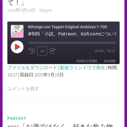
て！」
2023年9月19日
Teppei
Nihongo con Teppei Original Archives 1-700
#695「小説、Patreon、Kofi.comについて！」
PLAY
1X
00:00
/
18:27
REWIND
FAST
EPISODE
SUBSCRIBE
SHARE
10
FORWARD
ファイルをダウンロード
|
新規ウィンドウで再生
|
時間:
SECONDS
30
18:27
|
収録日 2023年9月19日
SHARE
RSS FEED
SECONDS
LINK
コメントを残す
EMBED
PODCAST