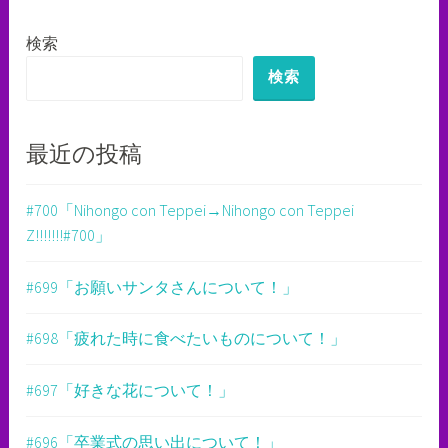
ナ
検索
ビ
検索
ゲ
ー
最近の投稿
シ
ョ
#700「Nihongo con Teppei→Nihongo con Teppei
Z!!!!!!!#700」
ン
#699「お願いサンタさんについて！」
#698「疲れた時に食べたいものについて！」
#697「好きな花について！」
#696「卒業式の思い出について！」