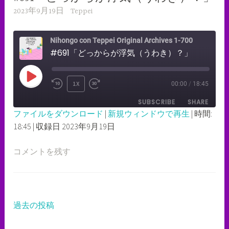
2023年9月19日
Teppei
Nihongo con Teppei Original Archives 1-700
#691「どっからが浮気（うわき）？」
PLAY
1X
00:00
/
18:45
REWIND
FAST
EPISODE
SUBSCRIBE
SHARE
10
FORWARD
ファイルをダウンロード
|
新規ウィンドウで再生
|
時間:
SECONDS
30
18:45
|
収録日 2023年9月19日
SHARE
RSS FEED
SECONDS
LINK
コメントを残す
EMBED
過去の投稿
投
稿