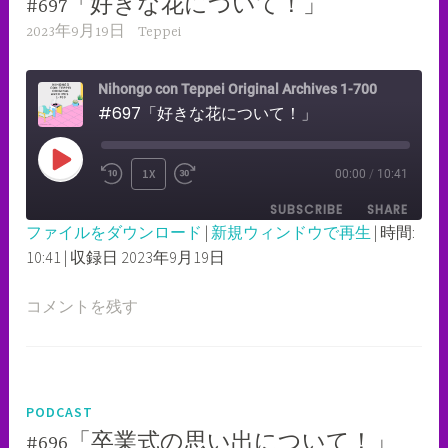
#697「好きな花について！」
2023年9月19日
Teppei
Nihongo con Teppei Original Archives 1-700
#697「好きな花について！」
PLAY
1X
00:00
/
10:41
REWIND
FAST
EPISODE
SUBSCRIBE
SHARE
10
FORWARD
ファイルをダウンロード
|
新規ウィンドウで再生
|
時間:
SECONDS
30
10:41
|
収録日 2023年9月19日
SHARE
RSS FEED
SECONDS
LINK
コメントを残す
EMBED
PODCAST
#696「卒業式の思い出について！」