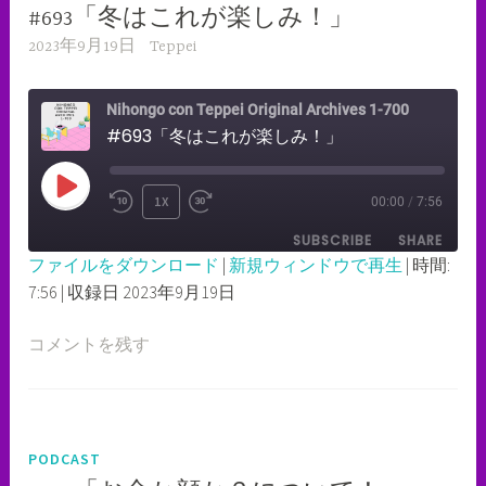
#693「冬はこれが楽しみ！」
2023年9月19日
Teppei
Nihongo con Teppei Original Archives 1-700
#693「冬はこれが楽しみ！」
PLAY
1X
00:00
/
7:56
REWIND
FAST
EPISODE
SUBSCRIBE
SHARE
10
FORWARD
ファイルをダウンロード
|
新規ウィンドウで再生
|
時間:
SECONDS
30
7:56
|
収録日 2023年9月19日
SHARE
RSS FEED
SECONDS
LINK
コメントを残す
EMBED
PODCAST