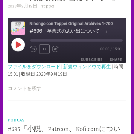
2023年9月19日
Teppei
Nihongo con Teppei Original Archives 1-700
#696「卒業式の思い出について！」
PLAY
1X
00:00
/
15:01
REWIND
FAST
EPISODE
SUBSCRIBE
SHARE
10
FORWARD
ファイルをダウンロード
|
新規ウィンドウで再生
|
時間:
SECONDS
30
15:01
|
収録日 2023年9月19日
SHARE
RSS FEED
SECONDS
LINK
コメントを残す
EMBED
PODCAST
#695「小説、Patreon、Kofi.comについ