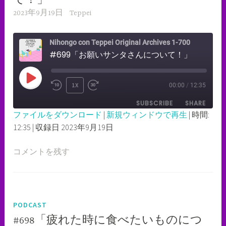
て！」
2023年9月19日
Teppei
Nihongo con Teppei Original Archives 1-700
#699「お願いサンタさんについて！」
PLAY
1X
00:00
/
12:35
REWIND
FAST
EPISODE
SUBSCRIBE
SHARE
10
FORWARD
ファイルをダウンロード
|
新規ウィンドウで再生
|
時間:
SECONDS
30
12:35
|
収録日 2023年9月19日
SHARE
RSS FEED
SECONDS
LINK
コメントを残す
EMBED
PODCAST
#698「疲れた時に食べたいものにつ