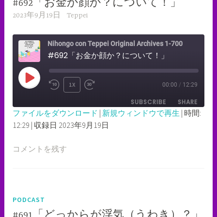
#692「お金か顔か？について！」
2023年9月19日
Teppei
Nihongo con Teppei Original Archives 1-700
#692「お金か顔か？について！」
PLAY
1X
00:00
/
12:29
REWIND
FAST
EPISODE
SUBSCRIBE
SHARE
10
FORWARD
ファイルをダウンロード
|
新規ウィンドウで再生
|
時間:
SECONDS
30
12:29
|
収録日 2023年9月19日
SHARE
RSS FEED
SECONDS
LINK
コメントを残す
EMBED
PODCAST
#691「どっからが浮気（うわき）？」