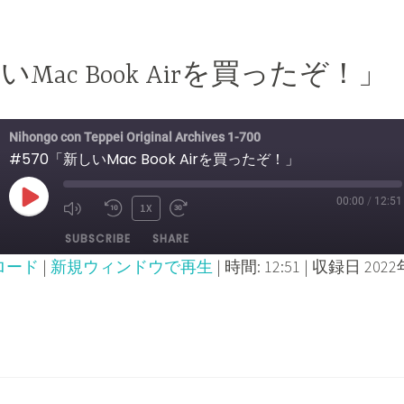
いMac Book Airを買ったぞ！」
Nihongo con Teppei Original Archives 1-700
#570「新しいMac Book Airを買ったぞ！」
00:00
/
12:51
PLAY
1X
MUTE/UNMUTE
REWIND
FAST
SUBSCRIBE
SHARE
EPISODE
EPISODE
10
FORWARD
ロード
|
新規ウィンドウで再生
|
時間: 12:51
|
収録日 2022
SECONDS
30
SECONDS