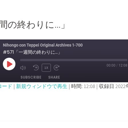
一週間の終わりに…」
Nihongo con Teppei Original Archives 1-700
#571「一週間の終わりに...」
00:00
/
12:08
PLAY
1X
MUTE/UNMUTE
REWIND
FAST
SUBSCRIBE
SHARE
EPISODE
EPISODE
10
FORWARD
ロード
|
新規ウィンドウで再生
|
時間: 12:08
|
収録日 2022
SECONDS
30
SECONDS