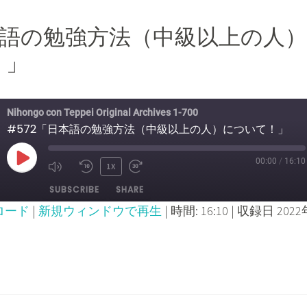
日本語の勉強方法（中級以上の人）
！」
Nihongo con Teppei Original Archives 1-700
#572「日本語の勉強方法（中級以上の人）について！」
00:00
/
16:10
PLAY
1X
MUTE/UNMUTE
REWIND
FAST
SUBSCRIBE
SHARE
EPISODE
EPISODE
10
FORWARD
ロード
|
新規ウィンドウで再生
|
時間: 16:10
|
収録日 2022
SECONDS
30
SECONDS