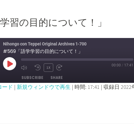
語学学習の目的について！」
Nihongo con Teppei Original Archives 1-700
#569「語学学習の目的について！」
00:00
/
17:41
PLAY
1X
MUTE/UNMUTE
REWIND
FAST
SUBSCRIBE
SHARE
EPISODE
EPISODE
10
FORWARD
ロード
|
新規ウィンドウで再生
|
時間: 17:41
|
収録日 2022
SECONDS
30
SECONDS