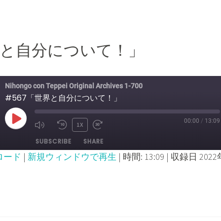
世界と自分について！」
Nihongo con Teppei Original Archives 1-700
#567「世界と自分について！」
00:00
/
13:09
PLAY
1X
MUTE/UNMUTE
REWIND
FAST
SUBSCRIBE
SHARE
EPISODE
EPISODE
10
FORWARD
ロード
|
新規ウィンドウで再生
|
時間: 13:09
|
収録日 2022
SECONDS
30
SECONDS