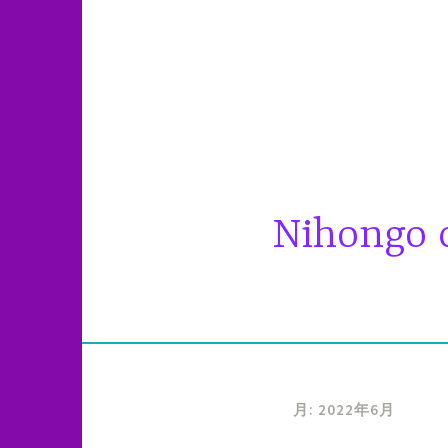
コ
ン
テ
ン
ツ
へ
ス
キ
Nihongo c
ッ
プ
月:
2022年6月