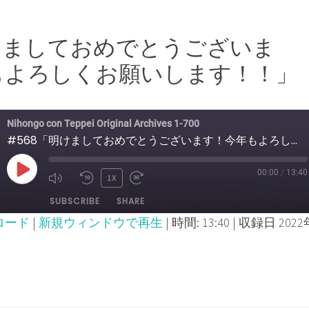
明けましておめでとうございま
もよろしくお願いします！！」
Nihongo con Teppei Original Archives 1-700
#568「明けましておめでとうございます！今年もよろしくお願いします！！」
00:00
/
13:40
PLAY
1X
MUTE/UNMUTE
REWIND
FAST
SUBSCRIBE
SHARE
EPISODE
EPISODE
10
FORWARD
ロード
|
新規ウィンドウで再生
|
時間: 13:40
|
収録日 2022
SECONDS
30
SECONDS