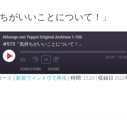
気持ちがいいことについて！」
Nihongo con Teppei Original Archives 1-700
#573「気持ちがいいことについて！」
00:00
/
13:20
PLAY
1X
MUTE/UNMUTE
REWIND
FAST
SUBSCRIBE
SHARE
EPISODE
EPISODE
10
FORWARD
ロード
|
新規ウィンドウで再生
|
時間: 13:20
|
収録日 2022
SECONDS
30
SECONDS