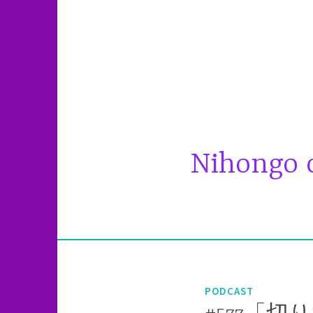
コ
ン
テ
ン
ツ
へ
ス
キ
Nihongo c
ッ
プ
PODCAST