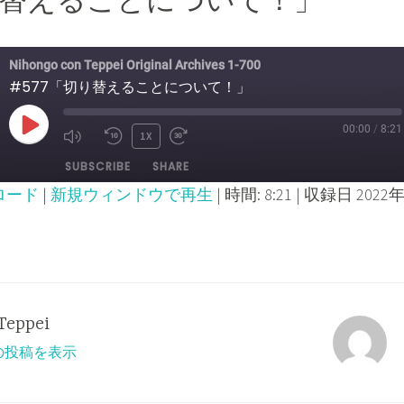
切り替えることについて！」
Nihongo con Teppei Original Archives 1-700
#577「切り替えることについて！」
00:00
/
8:21
PLAY
1X
MUTE/UNMUTE
REWIND
FAST
SUBSCRIBE
SHARE
EPISODE
EPISODE
10
FORWARD
ロード
|
新規ウィンドウで再生
|
時間: 8:21
|
収録日 2022年
SECONDS
30
SECONDS
Teppei
ての投稿を表示