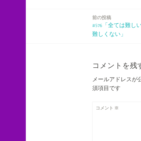
前の投稿
投
#576「全ては難
稿
難しくない」
ナ
ビ
コメントを残
ゲ
メールアドレスが
須項目です
ー
シ
コメント
※
ョ
ン